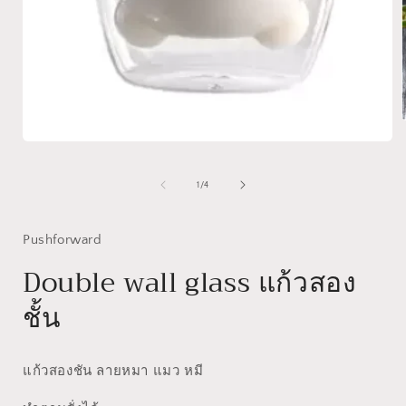
Open
media
i
1
of
1
/
4
in
modal
Pushforward
Double wall glass แก้วสอง
ชั้น
แก้วสองชัน ลายหมา แมว หมี