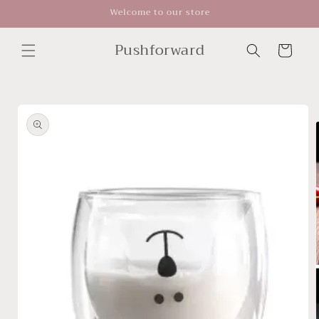
Skip to
Welcome to our store
content
Pushforward
Cart
Skip to
product
information