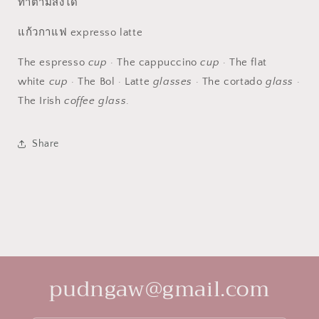
ทำตามสั่งได้
แก้วกาแฟ expresso latte
The espresso
cup
· The cappuccino
cup
· The flat
white
cup
· The Bol · Latte
glasses
· The cortado
glass
·
The Irish
coffee glass
.
Share
pudngaw@gmail.com